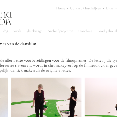
Home
•
Contact / Inschrijven
•
Links
•
Blog
Werk
#backstage
Archief projecten
Coaching
Food 4 thoug
es van de dansfilm
de allerlaatste voorbereidingen voor de filmopnames! De letter J die sym
lereerste slavenreis, wordt in chromakeyverf op de filmstudiovloer gev
lijk identiek maken als de originele letter.