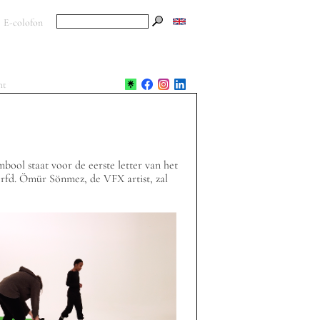
E-colofon
ht
bool staat voor de eerste letter van het
erfd. Ömür Sönmez, de VFX artist, zal