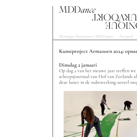
Monique Duurvoort | MDDance
Actueel
Kunstproject Armazoen 2024: opnam
Dinsdag 2 januari
Op dag 2 van het nieuwe jaar treffen we 
scheepsjournaal van Hof van Zeelands al
deze latter in de nabewerking zoveel moge